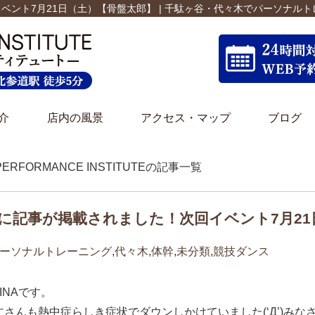
ベント7月21日（土）【骨盤太郎】 | 千駄ヶ谷・代々木でパーソナル
介
店内の風景
アクセス・マップ
ブログ
PERFORMANCE INSTITUTEの記事一覧
に記事が掲載されました！次回イベント7月21
ーソナルトレーニング
,
代々木
,
体幹
,
未分類
,
競技ダンス
INAです。
さんも熱中症らしき症状でダウンしかけていました(‘Д’)みな