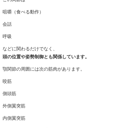
咀嚼（
食べる
動作）
会話
呼吸
など
に
関わる
だけ
で
なく、
頭
の
位置
や
姿勢
制御
とも
関係
し
てい
ます。
顎
関節
の
周囲
に
は
次
の
筋肉
が
あり
ます。
咬
筋
側
頭
筋
外側
翼
突
筋
内側
翼
突
筋