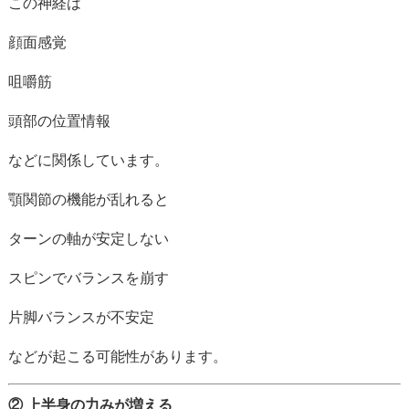
この
神経
は
顔面
感覚
咀嚼
筋
頭部
の
位置
情報
など
に
関係
し
てい
ます。
顎
関節
の
機能
が
乱れる
と
ターン
の
軸
が
安定
しない
スピン
で
バランス
を
崩す
片
脚
バランス
が
不安定
など
が
起こる
可能性
が
あり
ます。
②
上半身
の
力
み
が
増える