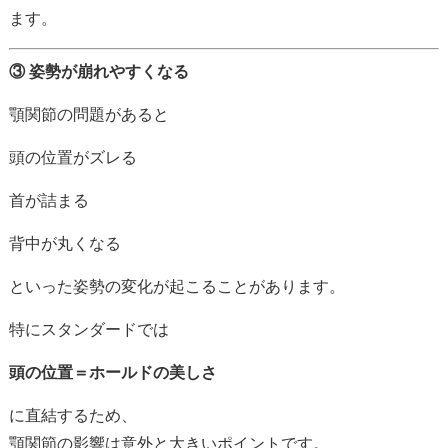
ます。
③
姿勢
が
崩れ
や
すく
なる
顎
関節
の
問題
が
ある
と
頭
の
位置
が
ズレる
首
が
詰まる
背中
が
丸
く
なる
といった
姿勢
の
変化
が
起こる
こと
が
あり
ます。
特に
スタンダード
では
頭
の
位置＝
ホールド
の
美
し
さ
に
直結
する
ため、
顎
関節
の
影響
は
意外と
大きい
ポイント
です。