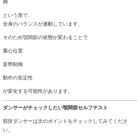
脚
という
形
で、
全身
の
バランス
が
連動
し
てい
ます。
そのため
顎
関節
の
状態
が
変わる
こと
で
重心
位置
姿勢
制御
動作
の
安定性
が
変化
する
可能性
が
あり
ます。
ダンサー
が
チェック
した
い
顎
関節
セルフ
テスト
競技
ダンサー
は
次
の
ポイント
を
チェック
し
て
み
て
くだ
さ
い。