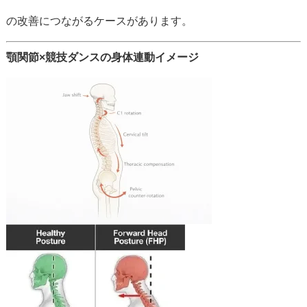
の
改善
に
つながる
ケース
が
あり
ます。
顎
関節×
競技
ダンス
の
身体
連動
イメージ