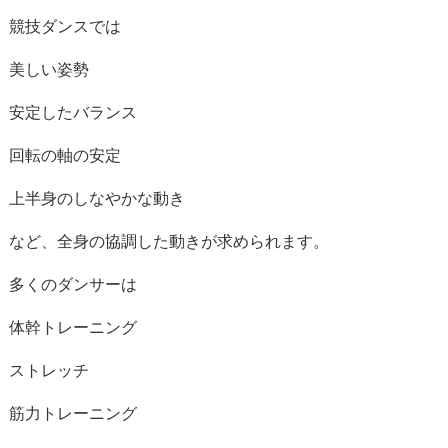
競技
ダンス
では
美しい
姿勢
安定
した
バランス
回転
の
軸
の
安定
上半身
の
しなやか
な
動き
など、
全身
の
協調
した
動き
が
求め
ら
れ
ます。
多く
の
ダンサー
は
体
幹
トレーニング
ストレッチ
筋力
トレーニング