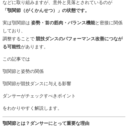
など
に
取り組み
ます
が、
意外と
見
落
と
さ
れ
て
いる
の
が
「
顎
関節（
が
く
かん
せつ）」
の
状態
です。
実は
顎
関節
は
姿勢・
首
の
筋肉・
バランス
機能
と
密接
に
関係
し
て
おり、
調整
する
こと
で
競技
ダンス
の
パフォーマンス
改善
に
つなが
る
可能性
が
あり
ます。
この
記事
では
顎
関節
と
姿勢
の
関係
顎
関節
が
競技
ダンス
に
与える
影響
ダンサー
が
チェック
すべ
き
ポイント
を
わか
りや
すく
解説
し
ます。
顎
関節
と
は？
ダンサー
にとって
重要
な
理由