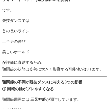
です。
競技
ダンス
では
首
の
長い
ライン
上半身
の
伸び
美しい
ホールド
が
評価
に
直結
する
ため、
顎
関節
の
状態
は
姿勢
に
大きく
影響
する
可能性
が
あり
ます。
顎
関節
の
不調
が
競技
ダンス
に
与える
3
つ
の
影響
①
回転
の
軸
が
ブ
レ
や
すく
なる
顎
関節
周囲
に
は
三叉
神経
が
関与
し
てい
ます。