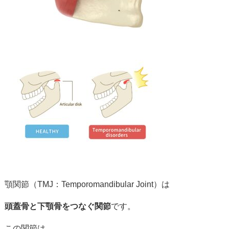
顎
関節（
TMJ：
Temporomandibular
Joint）
は
頭蓋骨
と
下顎骨
を
つなぐ
関節
です。
この
関節
は