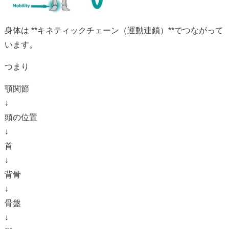
身体
は **
キ
ネ
テ
ィ
ッ
ク
チェーン（
運動
連鎖）**
で
つ
な
が
って
い
ます。
つまり
顎
関節
↓
頭
の
位置
↓
首
↓
背骨
↓
骨盤
↓