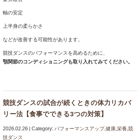
軸
の
安定
上半身
の
柔らか
さ
など
が
改善
する
可能性
が
あり
ます。
競技
ダンス
の
パフォーマンス
を
高める
ため
に、
顎
関節
の
コンディショニング
も
取り入れ
て
み
て
くだ
さい。
競技ダンスの試合が続くときの体力リカバ
リー法【食事でできる3つの対策】
2026.02.26 | Category:
パフォーマンスアップ
,
健康
,
栄養
,
競
技ダンス