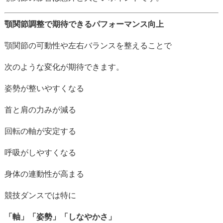
顎
関節
調整
で
期待
できる
パフォーマンス
向上
顎
関節
の
可動
性
や
左右
バランス
を
整える
こと
で
次
の
よう
な
変化
が
期待
でき
ます。
姿勢
が
整
いや
すく
なる
首
と
肩
の
力
み
が
減る
回転
の
軸
が
安定
する
呼吸
が
し
や
すく
なる
身体
の
連動
性
が
高まる
競技
ダンス
では
特に
「
軸」「
姿勢」「
しなやか
さ」