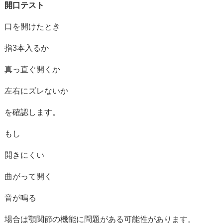
開口
テスト
口
を
開
けた
とき
指
3
本
入る
か
真っ直ぐ
開く
か
左右
に
ズレ
ない
か
を
確認
し
ます。
もし
開き
にくい
曲
が
って
開く
音
が
鳴る
場合
は
顎
関節
の
機能
に
問題
が
ある
可能性
が
あり
ます。