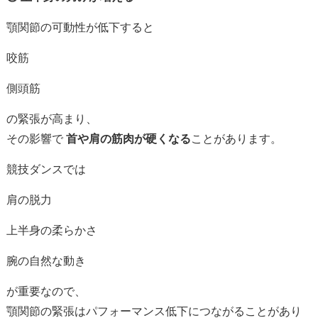
顎
関節
の
可動
性
が
低下
すると
咬
筋
側
頭
筋
の
緊張
が
高まり、
その
影響
で
首
や
肩
の
筋肉
が
硬
く
なる
こと
が
あり
ます。
競技
ダンス
では
肩
の
脱力
上半身
の
柔らか
さ
腕
の
自然
な
動き
が
重要
なので、
顎
関節
の
緊張
は
パフォーマンス
低下
に
つながる
こと
が
あり