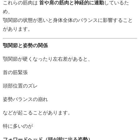
これらの
筋肉
は
首
や
肩
の
筋肉
と
神経
的
に
連動
し
て
いる
た
め、
顎
関節
の
状態
が
悪い
と
身体
全体
の
バランス
に
影響
する
こと
が
あり
ます。
顎
関節
と
姿勢
の
関係
顎
関節
が
硬
く
な
っ
たり
左右
差
が
ある
と、
首
の
筋
緊張
頭部
位置
の
ズレ
姿勢
バランス
の
崩れ
など
が
起こる
こと
が
あり
ます。
特に
多い
の
が
フォワード
ヘッド（
頭
が
前
に
出る
姿勢）