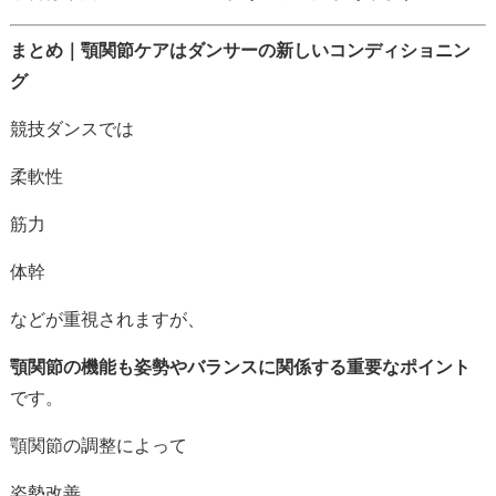
まとめ｜
顎
関節
ケア
は
ダンサー
の
新しい
コンディショニン
グ
競技
ダンス
では
柔軟性
筋力
体
幹
など
が
重視
さ
れ
ます
が、
顎
関節
の
機能
も
姿勢
や
バランス
に
関係
する
重要
な
ポイント
です。
顎
関節
の
調整
によって
姿勢
改善