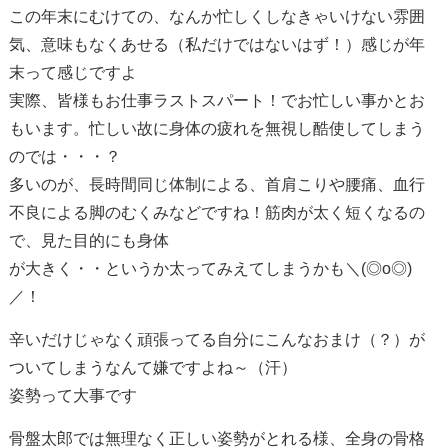
この年末にむけての、なんか忙しくしなきゃいけない雰囲
気、意味もなくあせる（私だけではないはず！）感じが年
末って感じですよ
実際、皆様もお仕事ラストスパート！でお忙しい事かとお
もいます。忙しい故に身体の疲れを無視し酷使してしまう
のでは・・・？
多いのが、長時間同じ体制による、首肩こりや腰痛、血行
不良による脚のむくみなどですね！筋肉が太く短くなるの
で、見た目的にも身体
が大きく・・というか太ってみえてしまうかも＼(◎o◎)
／！
辛いだけじゃなく頑張ってる自分にこんなおまけ（？）が
ついてしまうなんて嫌ですよね～（汗）
姿勢って大事です
骨盤太郎では無理なく正しい姿勢がとれる様、全身の骨格