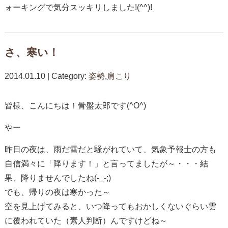
ォーキングで気分スッキリしました!(^^)!
さ、寒い！
2014.01.10 | Category:
姿勢
,
肩こり
皆様、こんにちは！骨盤太郎です(^O^)
やー
昨日の夜は、雨だ雪だと騒がれていて、気象予報士の方も
自信満々に「降ります！」と言ってましたが～・・・結
果、降りませんでしたね(-_-;)
でも、帰りの夜は寒かった～
空を見上げてみると、いつ降ってもおかしくないぐらい雲
に覆われていた（素人判断）んですけどね～