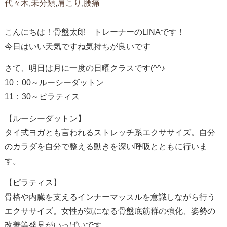
代々木
,
未分類
,
肩こり
,
腰痛
こんにちは！骨盤太郎 トレーナーのLINAです！
今日はいい天気ですね
気持ちが良いです
さて、明日は月に一度の日曜クラスです(^^♪
10：00～ルーシーダットン
11：30～ピラティス
【ルーシーダットン】
タイ式ヨガとも言われるストレッチ系エクササイズ。自分
のカラダを自分で整える動きを深い呼吸とともに行いま
す。
【ピラティス】
骨格や内臓を支えるインナーマッスルを意識しながら行う
エクササイズ。女性が気になる骨盤底筋群の強化、姿勢の
改善等発見がいっぱいです。